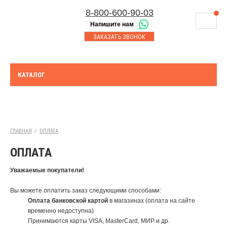
8-800-600-90-03
Напишите нам
8-843-230-17-45
МАГАЗИНЫ
ЗАКАЗАТЬ ЗВОНОК
Корзина
Казань
СЕРВИСНЫЙ ЦЕНТР
8-8552-92-00-75
Набережные Челны
ДОСТАВКА
8-917-227-43-39
КАТАЛОГ
Азнакаево
ОПЛАТА
Выберите город:
УТИЛИЗАЦИЯ АКБ
Казань
ТЯГОВЫЕ И СТАЦИОНАРНЫЕ АКБ
ГЛАВНАЯ
/
ОПЛАТА
ЮРИДИЧЕСКИМ ЛИЦАМ
ОПЛАТА
КОНТАКТЫ
Уважаемые покупатели!
АКЦИИ
Вы можете оплатить заказ следующими способами:
Оплата банковской картой
в магазинах (оплата на сайте
временно недоступна)
Принимаются карты VISA, MasterCard, МИР и др.