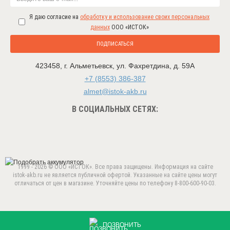
Я даю согласие на
обработку и использование своих персональных
данных
ООО «ИСТОК»
ПОДПИСАТЬСЯ
423458
,
г. Альметьевск
,
ул. Фахретдина, д. 59А
+7 (8553) 386-387
almet@istok-akb.ru
В СОЦИАЛЬНЫХ СЕТЯХ:
1999 - 2026 © ООО «ИСТОК». Все права защищены. Информация на сайте
istok-akb.ru не является публичной офертой. Указанные на сайте цены могут
отличаться от цен в магазине. Уточняйте цены по телефону 8-800-600-90-03.
Данный веб-сайт использует cookie-файлы в целях
предоставления вам лучшего пользовательского опыта.
ПРИНЯТЬ
Продолжая использовать данный сайт, вы соглашаетесь с
ПОЗВОНИТЬ
использованием нами
cookie-файлов
.