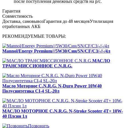
после поступления денежных средств на р/c.
Гарантия
Совместимость
Доставка, самовывоз
Гарантия до 48 месяцев
Утилизация
отработанных АКБ
РЕКОМЕНДУЕМЫЕ ТОВАРЫ:
Mannol/Energy Рremium///5W30/Син/SN/CF/C3/-//-/4л
МАСЛО
ТРАНСМИССИОННОЕ C.N.R.G.
Масло Моторное C.N.R.G. N-Duro Power 10W40
Полусинтетика CI-4 SL-20л
МАСЛО МОТОРНОЕ C.N.R.G. N-Stroke Scooter 4T+ 10W-
40 Плсин 1л
Позвонить