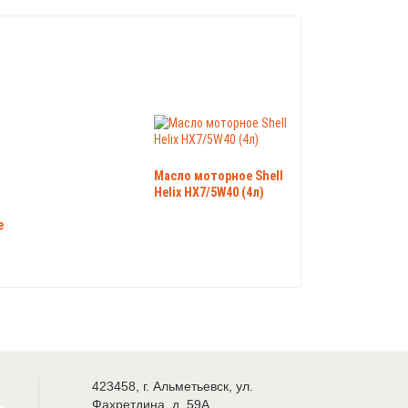
Масло моторное Shell
Helix HX7/5W40 (4л)
e
423458
,
г. Альметьевск
,
ул.
Фахретдина, д. 59А