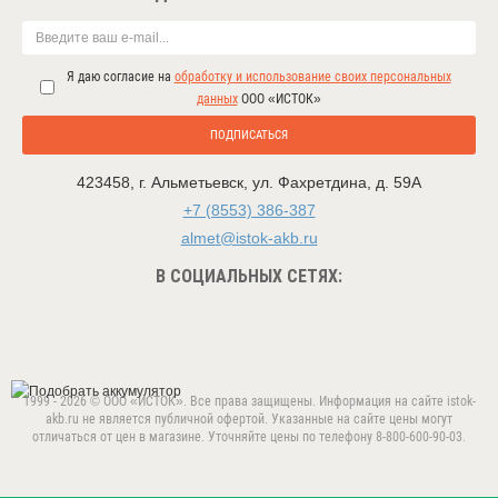
Я даю согласие на
обработку и использование своих персональных
данных
ООО «ИСТОК»
ПОДПИСАТЬСЯ
423458
,
г. Альметьевск
,
ул. Фахретдина, д. 59А
+7 (8553) 386-387
almet@istok-akb.ru
В СОЦИАЛЬНЫХ СЕТЯХ:
1999 - 2026 © ООО «ИСТОК». Все права защищены. Информация на сайте istok-
akb.ru не является публичной офертой. Указанные на сайте цены могут
отличаться от цен в магазине. Уточняйте цены по телефону 8-800-600-90-03.
Данный веб-сайт использует cookie-файлы в целях