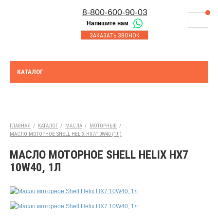
8-800-600-90-03
Напишите нам
8-843-230-17-45
МАГАЗИНЫ
ЗАКАЗАТЬ ЗВОНОК
Корзина
Казань
СЕРВИСНЫЙ ЦЕНТР
8-8552-92-00-75
Набережные Челны
ДОСТАВКА
8-917-227-43-39
КАТАЛОГ
Азнакаево
ОПЛАТА
Выберите город:
УТИЛИЗАЦИЯ АКБ
Казань
ТЯГОВЫЕ И СТАЦИОНАРНЫЕ АКБ
ГЛАВНАЯ
/
КАТАЛОГ
/
МАСЛА
/
МОТОРНЫЕ
/
МАСЛО МОТОРНОЕ SHELL HELIX HX7/10W40 (1Л)
ЮРИДИЧЕСКИМ ЛИЦАМ
МАСЛО МОТОРНОЕ SHELL HELIX HX7
КОНТАКТЫ
10W40, 1Л
АКЦИИ