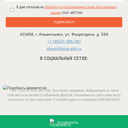
Я даю согласие на
обработку и использование своих персональных
данных
ООО «ИСТОК»
ПОДПИСАТЬСЯ
423458
,
г. Альметьевск
,
ул. Фахретдина, д. 59А
+7 (8553) 386-387
almet@istok-akb.ru
В СОЦИАЛЬНЫХ СЕТЯХ:
1999 - 2026 © ООО «ИСТОК». Все права защищены. Информация на сайте
istok-akb.ru не является публичной офертой. Указанные на сайте цены могут
отличаться от цен в магазине. Уточняйте цены по телефону 8-800-600-90-03.
Данный веб-сайт использует cookie-файлы в целях
предоставления вам лучшего пользовательского опыта.
ПРИНЯТЬ
Продолжая использовать данный сайт, вы соглашаетесь с
ПОЗВОНИТЬ
использованием нами
cookie-файлов
.