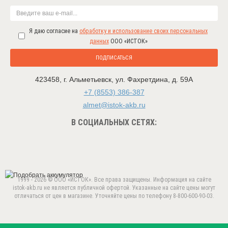
Я даю согласие на
обработку и использование своих персональных
данных
ООО «ИСТОК»
ПОДПИСАТЬСЯ
423458
,
г. Альметьевск
,
ул. Фахретдина, д. 59А
+7 (8553) 386-387
almet@istok-akb.ru
В СОЦИАЛЬНЫХ СЕТЯХ:
1999 - 2026 © ООО «ИСТОК». Все права защищены. Информация на сайте
istok-akb.ru не является публичной офертой. Указанные на сайте цены могут
отличаться от цен в магазине. Уточняйте цены по телефону 8-800-600-90-03.
Данный веб-сайт использует cookie-файлы в целях
предоставления вам лучшего пользовательского опыта.