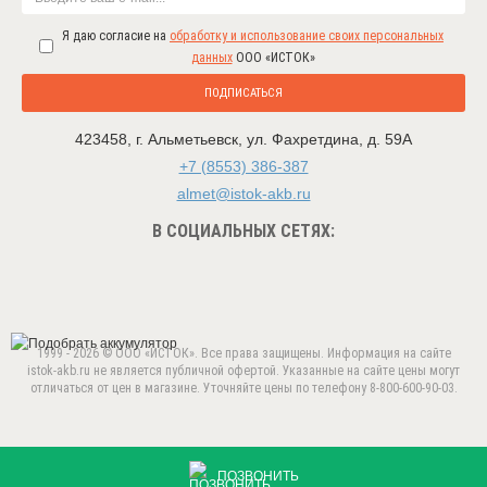
Я даю согласие на
обработку и использование своих персональных
данных
ООО «ИСТОК»
ПОДПИСАТЬСЯ
423458
,
г. Альметьевск
,
ул. Фахретдина, д. 59А
+7 (8553) 386-387
almet@istok-akb.ru
В СОЦИАЛЬНЫХ СЕТЯХ:
1999 - 2026 © ООО «ИСТОК». Все права защищены. Информация на сайте
istok-akb.ru не является публичной офертой. Указанные на сайте цены могут
отличаться от цен в магазине. Уточняйте цены по телефону 8-800-600-90-03.
Данный веб-сайт использует cookie-файлы в целях
предоставления вам лучшего пользовательского опыта.
ПРИНЯТЬ
Продолжая использовать данный сайт, вы соглашаетесь с
ПОЗВОНИТЬ
использованием нами
cookie-файлов
.