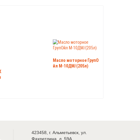
Масло моторное ГрупО
йл М-10ДМ/(205л)
К
и
423458
,
г. Альметьевск
,
ул.
Фахретдина, д. 59А