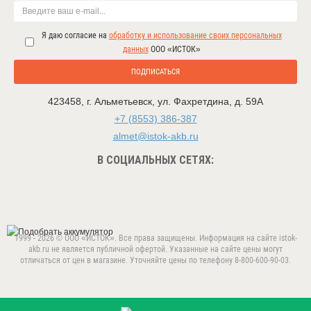
Я даю согласие на
обработку и использование своих персональных
данных
ООО «ИСТОК»
ПОДПИСАТЬСЯ
423458
,
г. Альметьевск
,
ул. Фахретдина, д. 59А
+7 (8553) 386-387
almet@istok-akb.ru
В СОЦИАЛЬНЫХ СЕТЯХ:
1999 - 2026 © ООО «ИСТОК». Все права защищены. Информация на сайте istok-
akb.ru не является публичной офертой. Указанные на сайте цены могут
отличаться от цен в магазине. Уточняйте цены по телефону 8-800-600-90-03.
Данный веб-сайт использует cookie-файлы в целях
предоставления вам лучшего пользовательского опыта.
ПРИНЯТЬ