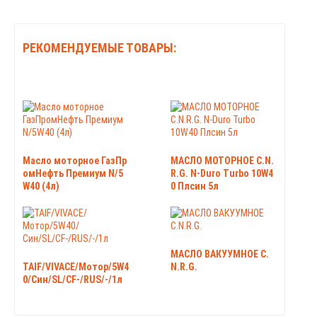
РЕКОМЕНДУЕМЫЕ ТОВАРЫ:
Масло моторное ГазПр
МАСЛО МОТОРНОЕ C.N.
омНефть Премиум N/5
R.G. N-Duro Turbo 10W4
W40 (4л)
0 Плсин 5л
МАСЛО ВАКУУМНОЕ C.
TAIF/VIVACE/Мотор/5W4
N.R.G.
0/Син/SL/CF-/RUS/-/1л