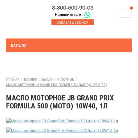
8-800-600-90-03
Напишите нам
8-843-230-17-45
МАГАЗИНЫ
ЗАКАЗАТЬ ЗВОНОК
Корзина
Казань
СЕРВИСНЫЙ ЦЕНТР
8-8552-92-00-75
Набережные Челны
ДОСТАВКА
8-917-227-43-39
КАТАЛОГ
Азнакаево
ОПЛАТА
Выберите город:
УТИЛИЗАЦИЯ АКБ
Казань
ТЯГОВЫЕ И СТАЦИОНАРНЫЕ АКБ
ГЛАВНАЯ
/
КАТАЛОГ
/
МАСЛА
/
МОТОРНЫЕ
/
МАСЛО МОТОРНОЕ JB GRAND PRIX FORMULA 500 (МОТО)/10W40 (1Л)
ЮРИДИЧЕСКИМ ЛИЦАМ
МАСЛО МОТОРНОЕ JB GRAND PRIX
КОНТАКТЫ
FORMULA 500 (МОТО) 10W40, 1Л
АКЦИИ