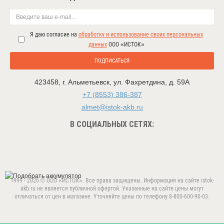
Я даю согласие на
обработку и использование своих персональных
данных
ООО «ИСТОК»
ПОДПИСАТЬСЯ
423458
,
г. Альметьевск
,
ул. Фахретдина, д. 59А
+7 (8553) 386-387
almet@istok-akb.ru
В СОЦИАЛЬНЫХ СЕТЯХ:
1999 - 2026 © ООО «ИСТОК». Все права защищены. Информация на сайте istok-
akb.ru не является публичной офертой. Указанные на сайте цены могут
отличаться от цен в магазине. Уточняйте цены по телефону 8-800-600-90-03.
Данный веб-сайт использует cookie-файлы в целях