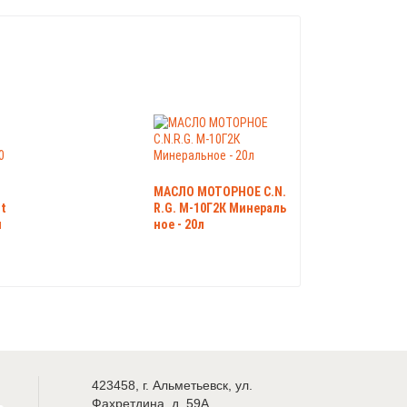
МАСЛО МОТОРНОЕ C.N.
t
R.G. М-10Г2К Минераль
п
ное - 20л
423458
,
г. Альметьевск
,
ул.
Фахретдина, д. 59А