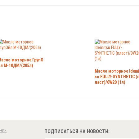
Масло моторное ГрупО
йл М-10ДМ/(205л)
Масло моторное Idemi
su FULLY-SYNTHETIC (
ласт)/0W20 (1л)
НИИ
ПОДПИСАТЬСЯ НА НОВОСТИ: