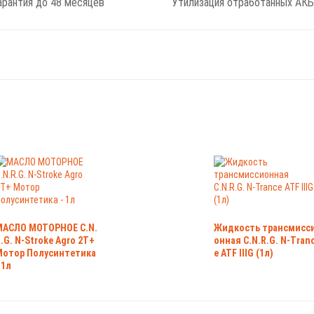
арантия до 48 месяцев
Утилизация отработанных АКБ
МАСЛО МОТОРНОЕ C.N.
Жидкость трансмисс
.G. N-Stroke Agro 2T+
онная C.N.R.G. N-Tran
Мотор Полусинтетика
e ATF IIIG (1л)
 1л