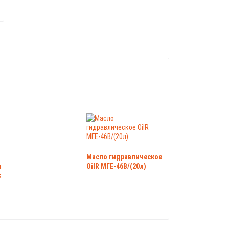
Масло гидравлическое
и
OilR МГЕ-46В/(20л)
c